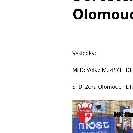
Olomouci
Výsledky:
MLD: Velké Meziříčí - D
STD: Zora Olomouc - DH