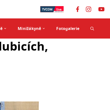
ně
Minižákyně
Fotogalerie
ubicích,