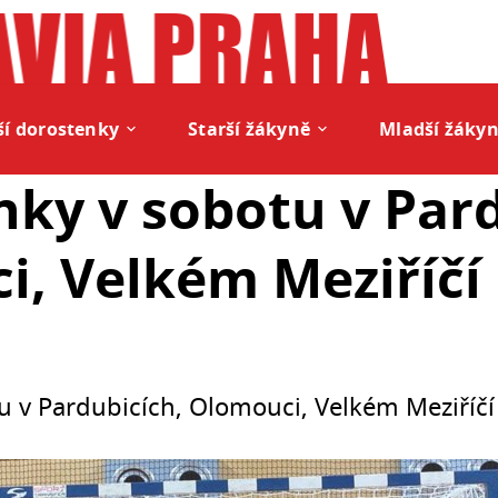
í dorostenky
Starší žákyně
Mladší žáky
ky v sobotu v Pard
, Velkém Meziříčí
u v Pardubicích, Olomouci, Velkém Meziříčí